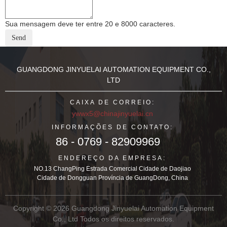
Sua mensagem deve ter entre 20 e 8000 caracteres.
GUANGDONG JINYUELAI AUTOMATION EQUIPMENT CO.,
LTD
CAIXA DE CORREIO:
ywwx5@chinajinyuelai.cn
INFORMAÇÕES DE CONTATO:
86 - 0769 - 82909969
ENDEREÇO DA EMPRESA:
NO.13 ChangPing Estrada Comercial Cidade de Daojiao
Cidade de Dongguan Província de GuangDong, China
Copyright © 2026 Guangdong Jinyuelai Automation Equipment
Co., Ltd Todos os direitos reservados.