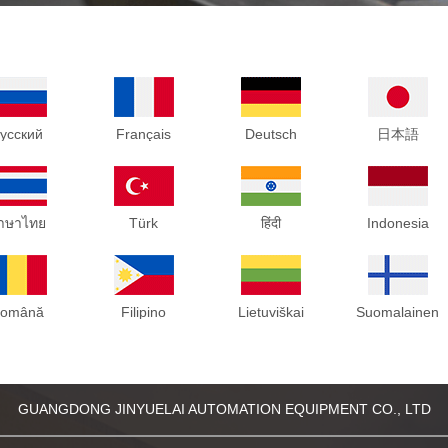
усский
Français
Deutsch
日本語
าษาไทย
Türk
हिंदी
Indonesia
omână
Filipino
Lietuviškai
Suomalainen
GUANGDONG JINYUELAI AUTOMATION EQUIPMENT CO., LTD