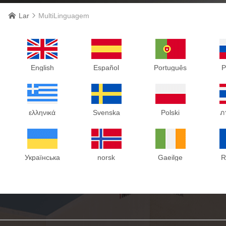
Lar
MultiLinguagem


English
Español
Português
P
ελληνικά
Svenska
Polski
ภ
Українська
norsk
Gaeilge
R