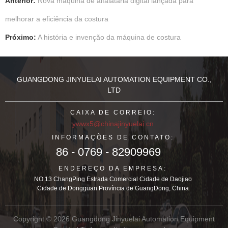
Anterior:
Nova máquina de alfaiataria digital lançada para
melhorar a eficiência da costura
Próximo:
A história e invenção da máquina de costura
GUANGDONG JINYUELAI AUTOMATION EQUIPMENT CO.,
LTD
CAIXA DE CORREIO:
ywwx5@chinajinyuelai.cn
INFORMAÇÕES DE CONTATO:
86 - 0769 - 82909969
ENDEREÇO DA EMPRESA:
NO.13 ChangPing Estrada Comercial Cidade de Daojiao
Cidade de Dongguan Província de GuangDong, China
Copyright © 2026 Guangdong Jinyuelai Automation Equipment